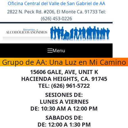
Skip
Oficina Central del Valle de San Gabriel de AA
to
2822 N. Peck Rd. #206, El Monte Ca. 91733 Tel:
content
(626) 453-0226
Menu
Grupo de AA: Una Luz en Mi Camino
15606 GALE, AVE, UNIT K
HACIENDA HEIGHTS, CA. 91745
TEL: (626) 961-5722
SESIONES DE:
LUNES A VIERNES
DE: 10:30 AM A 12:00 PM
SABADOS DE:
DE: 12:00 A 1:30 PM