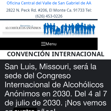
Skip
Oficina Central del Valle de San Gabriel de AA
to
2822 N. Peck Rd. #206, El Monte Ca. 91733 Tel:
content
(626) 453-0226
Menu
CONVENCIÓN INTERNACIONAL