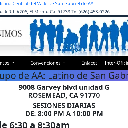
ficina Central del Valle de San Gabriel de AA
eck Rd. #206, El Monte Ca. 91733 Tel:(626) 453-0226
ntos
Convenciones
Enlaces
Inter-Ofic
upo de AA: Latino de San Gabr
9008 Garvey blvd unidad G
ROSEMEAD, CA 91770
SESIONES DIARIAS
DE: 8:00 PM A 10:00 PM
e 6:30 a 8:30am