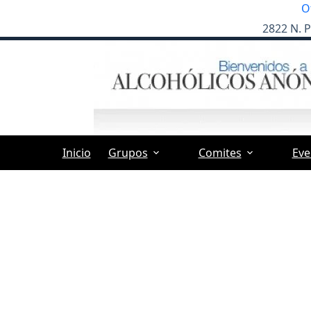
Skip
O
to
2822 N. P
content
Inicio
Grupos
Comites
Eve