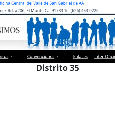
ficina Central del Valle de San Gabriel de AA
eck Rd. #206, El Monte Ca. 91733 Tel:(626) 453-0226
ntos
Convenciones
Enlaces
Inter-Ofic
Distrito 35